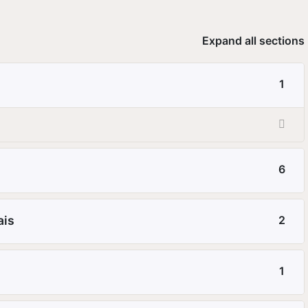
Expand all sections
1
6
ais
2
1