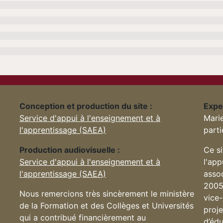
Conception et production du site :
Expe
Service d'appui à l'enseignement et à
Mari
l'apprentissage (SAEA)
parti
Production audiovisuelle :
Ce si
Service d'appui à l'enseignement et à
l'ap
l'apprentissage (SAEA)
assoc
2005
Nous remercions très sincèrement le ministère
vice-
de la Formation et des Collèges et Universités
proje
qui a contribué financièrement au
d’éd